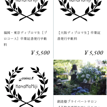
福岡・東京ディプロマ生［プ
【大阪ディプロマ生】卒業証
ロコース］卒業証書発行手数
書発行手数料
料
¥ 5,500
¥ 5,500
創造塾プライベートサロン