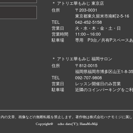
＊ アトリエ華もみじ 東京店
住所
〒203-0031
東京都東久留米市南町2-5-1
TEL
042-452-5158
営業日
火・水・木・金・土・日
営業時間
11:00～16:00
駐車場
専用 P3台／共有Pスペース
＊ アトリエ華もみじ 福岡サロン
住所
〒812-0015
福岡県福岡市博多区山王1-8-3
TEL
092-707-9808
営業日
レッスン開催日のみ営業
駐車場
近隣のコインパーキングをご
ト内の文章、画像などの無断転載を禁止します。著作物は株式会社ハナモミジに属し
Copyright© echo date('Y'); HanaMoMiji