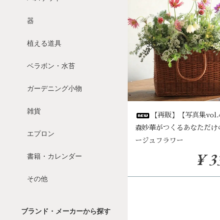
器
植える道具
ベラボン・水苔
ガーデニング小物
雑貨
【再販】【写真集vol
森妙華がつくるあなただけ
エプロン
ージュフラワー
¥ 3
書籍・カレンダー
その他
ブランド・メーカーから探す