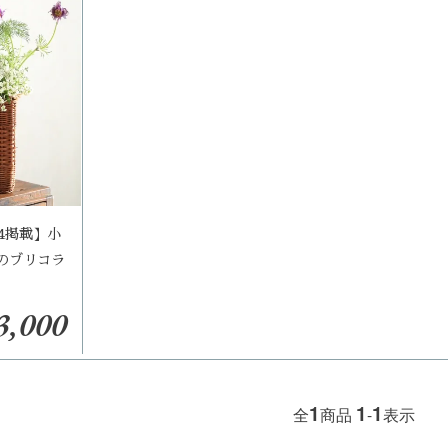
.4掲載】小
のブリコラ
3,000
1
1
1
全
商品
-
表示