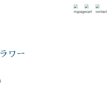
ラワー
順