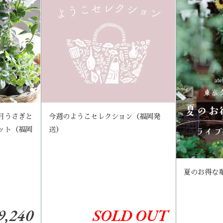
月うさぎと
今週のようこセレクション（福岡発
ット（福岡
送）
夏のお得な
9,240
SOLD OUT