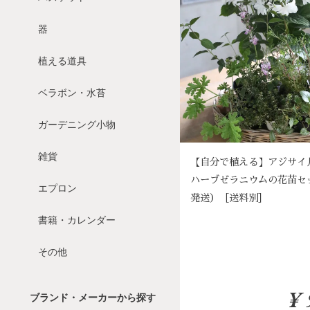
器
植える道具
ベラボン・水苔
ガーデニング小物
雑貨
【自分で植える】アジサイ
ハーブゼラニウムの花苗セ
エプロン
発送）［送料別］
書籍・カレンダー
その他
¥ 
ブランド・メーカーから探す