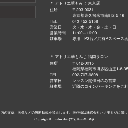
＊ アトリエ華もみじ 東京店
住所
〒203-0031
東京都東久留米市南町2-5-1
TEL
042-452-5158
営業日
火・水・木・金・土・日
営業時間
11:00～16:00
駐車場
専用 P3台／共有Pスペース
＊ アトリエ華もみじ 福岡サロン
住所
〒812-0015
福岡県福岡市博多区山王1-8-3
TEL
092-707-9808
営業日
レッスン開催日のみ営業
駐車場
近隣のコインパーキングをご
ト内の文章、画像などの無断転載を禁止します。著作物は株式会社ハナモミジに属し
Copyright© echo date('Y'); HanaMoMiji