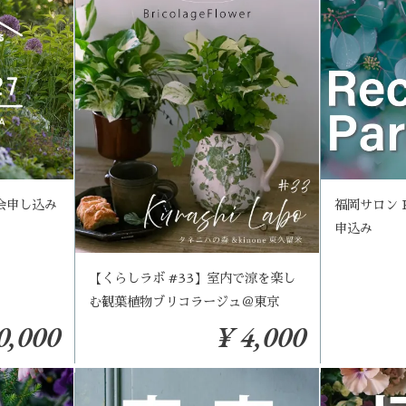
入会申し込み
福岡サロン Re
申込み
【くらしラボ #33】室内で涼を楽し
む観葉植物ブリコラージュ＠東京
0,000
¥ 4,000