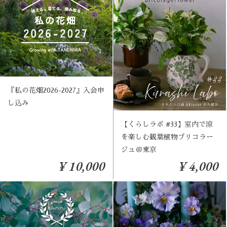
『私の花畑2026-2027』入会申
し込み
【くらしラボ #33】室内で涼
を楽しむ観葉植物ブリコラー
ジュ＠東京
¥ 10,000
¥ 4,000