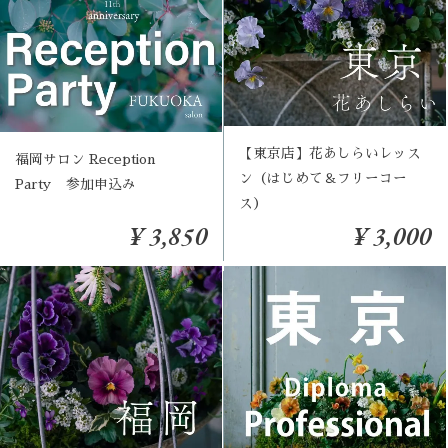
【東京店】花あしらいレッス
福岡サロン Reception
ン（はじめて＆フリーコー
Party 参加申込み
ス）
¥ 3,850
¥ 3,000