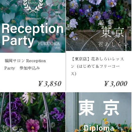
【東京店】花あしらいレッス
福岡サロン Reception
ン（はじめて＆フリーコー
Party 参加申込み
ス）
¥ 3,850
¥ 3,000