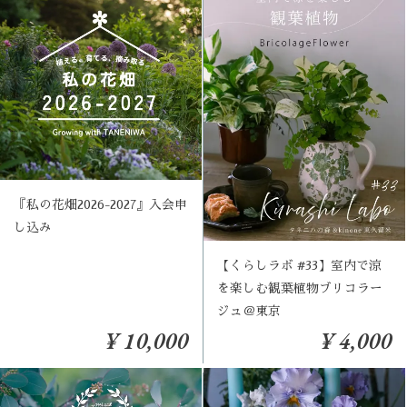
『私の花畑2026-2027』入会申
し込み
【くらしラボ #33】室内で涼
を楽しむ観葉植物ブリコラー
ジュ＠東京
¥ 10,000
¥ 4,000