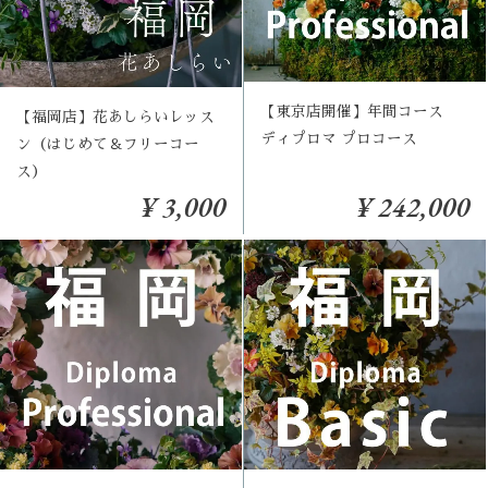
【東京店開催】年間コース
【福岡店】花あしらいレッス
ディプロマ プロコース
ン（はじめて＆フリーコー
ス）
¥ 3,000
¥ 242,000