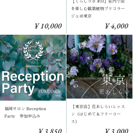
【くらしラボ #33】室内で涼
を楽しむ観葉植物ブリコラー
ジュ＠東京
¥ 10,000
¥ 4,000
【東京店】花あしらいレッス
福岡サロン Reception
ン（はじめて＆フリーコー
Party 参加申込み
ス）
¥ 3,850
¥ 3,000