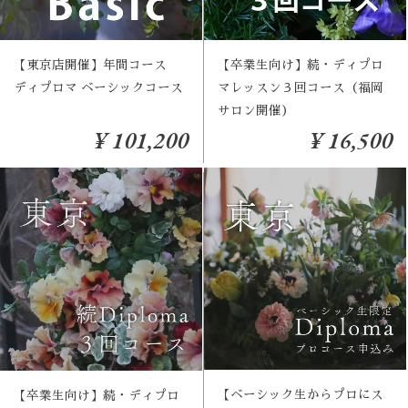
【東京店開催】年間コース
【卒業生向け】続・ディプロ
ディプロマ ベーシックコース
マレッスン３回コース（福岡
サロン開催）
¥ 101,200
¥ 16,500
【ベーシック生からプロにス
【卒業生向け】続・ディプロ