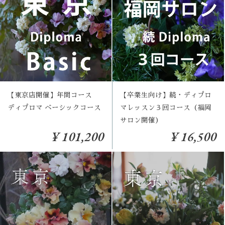
【東京店開催】年間コース
【卒業生向け】続・ディプロ
ディプロマ ベーシックコース
マレッスン３回コース（福岡
サロン開催）
¥ 101,200
¥ 16,500