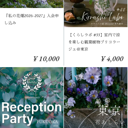
『私の花畑2026-2027』入会申
し込み
【くらしラボ #33】室内で涼
を楽しむ観葉植物ブリコラー
ジュ＠東京
¥ 10,000
¥ 4,000