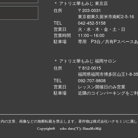
＊ アトリエ華もみじ 東京店
住所
〒203-0031
東京都東久留米市南町2-5-1
TEL
042-452-5158
営業日
火・水・木・金・土・日
営業時間
11:00～16:00
駐車場
専用 P3台／共有Pスペース
＊ アトリエ華もみじ 福岡サロン
住所
〒812-0015
福岡県福岡市博多区山王1-8-3
TEL
092-707-9808
営業日
レッスン開催日のみ営業
駐車場
近隣のコインパーキングをご
ト内の文章、画像などの無断転載を禁止します。著作物は株式会社ハナモミジに属し
Copyright© echo date('Y'); HanaMoMiji