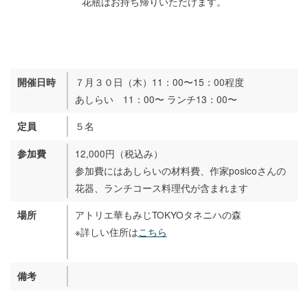
花瓶はお持ち帰りいただけます。
７月３０日（木）11：00〜15：00程度
開催日時
あしらい 11：00〜 ランチ13：00〜
５名
定員
12,000円（税込み）
参加費
参加費にはあしらいの材料費、作家posicoさんの
花器、ランチコース料理代が含まれます
アトリエ華もみじTOKYOタネニハの森
場所
※詳しい住所は
こちら
備考