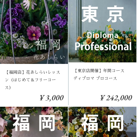
【東京店開催】年間コース
【福岡店】花あしらいレッス
ディプロマ プロコース
ン（はじめて＆フリーコー
ス）
¥ 3,000
¥ 242,000