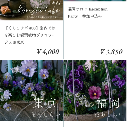
福岡サロン Reception
Party 参加申込み
【くらしラボ #33】室内で涼
を楽しむ観葉植物ブリコラー
ジュ＠東京
¥ 4,000
¥ 3,850