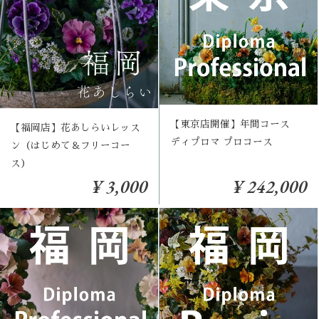
【東京店開催】年間コース
【福岡店】花あしらいレッス
ディプロマ プロコース
ン（はじめて＆フリーコー
ス）
¥ 3,000
¥ 242,000