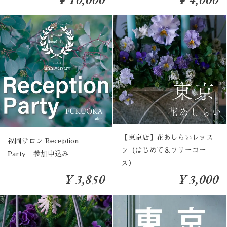
【東京店】花あしらいレッス
福岡サロン Reception
ン（はじめて＆フリーコー
Party 参加申込み
ス）
¥ 3,850
¥ 3,000