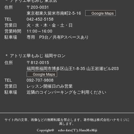
＊ アトリエ華もみじ 東京店
住所
〒203-0031
東京都東久留米市南町2-5-16
Google Maps
TEL
042-452-5158
営業日
火・水・木・金・土・日
営業時間
11:00～16:00
駐車場
専用 P3台／共有Pスペースあり
＊ アトリエ華もみじ 福岡サロン
住所
〒812-0015
福岡県福岡市博多区山王1-8-35 山王岩瀬ビル203
Google Maps
TEL
092-707-9808
営業日
レッスン開催日のみ営業
駐車場
近隣のコインパーキングをご利用ください
サイト内の文章、画像などの無断転載を禁止します。著作物は株式会社ハナモミジに
属します。
Copyright© echo date('Y'); HanaMoMiji