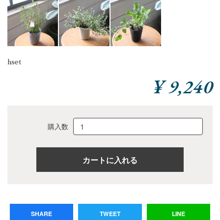
hset
¥ 9,240
購入数
SHARE
TWEET
LINE