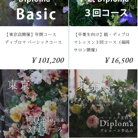
【東京店開催】年間コース
【卒業生向け】続・ディプロ
ディプロマ ベーシックコース
マレッスン３回コース（福岡
サロン開催）
¥ 101,200
¥ 16,500